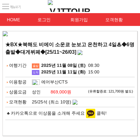
HOME
로그인
회원가입
모객현황
★BX★북해도 비에이 소운쿄 눈보고 온천하고 4일♨◆6명
출발◆대게뷔페◆[25/11~26/03]
여행기간
2025년 11월 08일 (토)
08:30
출발
2025년 11월 11일 (화)
15:00
도착
이용항공
에어부산CTS
상품요금
성인
869,000원
(유류할증료: 121,700원 별도)
모객현황
25/25석 (최소 10명)
♣ 카카오톡으로 이상품을 소개해 주세요
클릭!