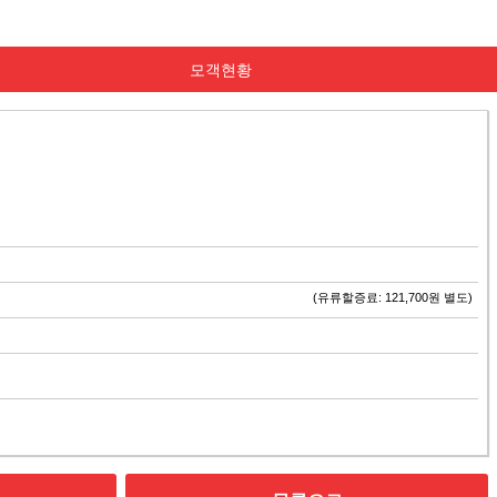
모객현황
(유류할증료: 121,700원 별도)