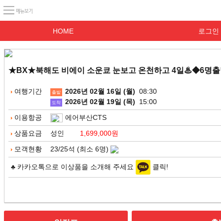
HOME
로그인
★BX★북해도 비에이 소운쿄 눈보고 온천하고 4일♨◆6명출발◆
여행기간
2026년 02월 16일 (월)
08:30
출발
2026년 02월 19일 (목)
15:00
도착
이용항공
에어부산CTS
상품요금
성인
1,699,000원
모객현황
23/25석 (최소 6명)
♣ 카카오톡으로 이상품을 소개해 주세요
클릭!