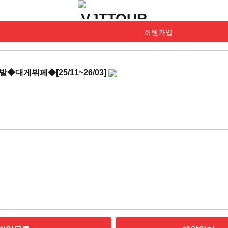
회원가입
대게뷔페◆[25/11~26/03]