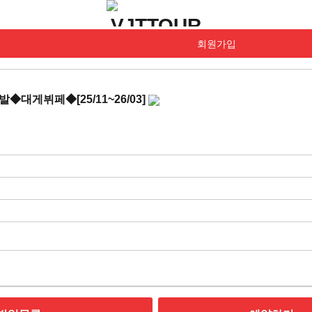
회원가입
대게뷔페◆[25/11~26/03]