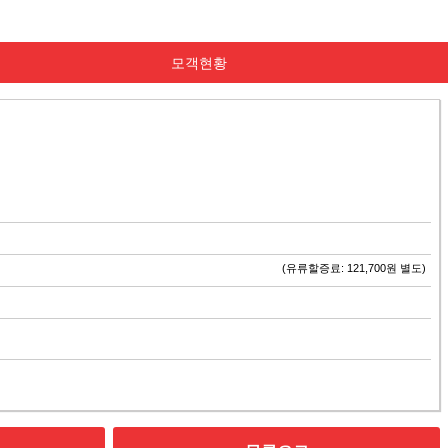
모객현황
(유류할증료: 121,700원 별도)