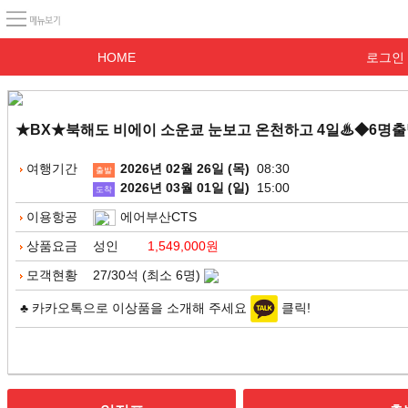
HOME
로그인
★BX★북해도 비에이 소운쿄 눈보고 온천하고 4일♨◆6명출발◆
여행기간
2026년 02월 26일 (목)
08:30
출발
2026년 03월 01일 (일)
15:00
도착
이용항공
에어부산CTS
상품요금
성인
1,549,000원
모객현황
27/30석 (최소 6명)
♣ 카카오톡으로 이상품을 소개해 주세요
클릭!