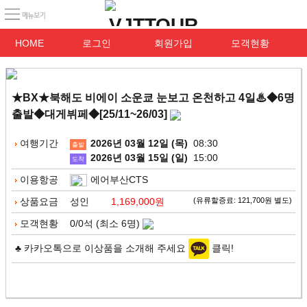
HOME
로그인
회원가입
모객현황
★BX★북해도 비에이 소운쿄 눈보고 온천하고 4일♨◆6명
출발◆대게뷔페◆[25/11~26/03]
여행기간
2026년 03월 12일 (목)
08:30
출발
2026년 03월 15일 (일)
15:00
도착
이용항공
에어부산CTS
상품요금
성인
1,169,000원
(유류할증료: 121,700원 별도)
모객현황
0/0석 (최소 6명)
♣ 카카오톡으로 이상품을 소개해 주세요
클릭!