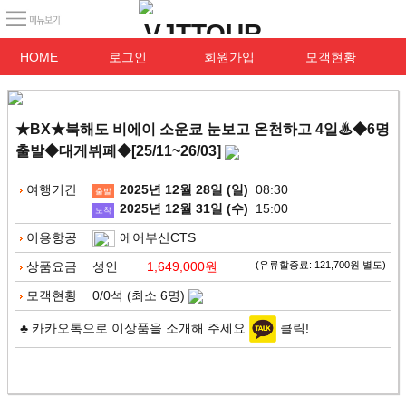
HOME
로그인
회원가입
모객현황
★BX★북해도 비에이 소운쿄 눈보고 온천하고 4일♨◆6명
출발◆대게뷔페◆[25/11~26/03]
여행기간
2025년 12월 28일 (일)
08:30
출발
2025년 12월 31일 (수)
15:00
도착
이용항공
에어부산CTS
상품요금
성인
1,649,000원
(유류할증료: 121,700원 별도)
모객현황
0/0석 (최소 6명)
♣ 카카오톡으로 이상품을 소개해 주세요
클릭!