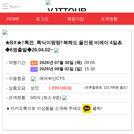
HOME
로그인
회원가입
모객현황
★BX★†특전_특식이팡팡†북해도 올인원 비에이 4일♨
◆6명출발◆26.04.02~
여행기간
2026년 07월 30일 (목)
09:05
출발
2026년 08월 02일 (일)
15:30
도착
이용항공
에어부산CTS
상품요금
성인
1,899,000원
(유류할증료: 121,700원 별도)
모객현황
0/0석 (최소 6명)
♣ 카카오톡으로 이상품을 소개해 주세요
클릭!