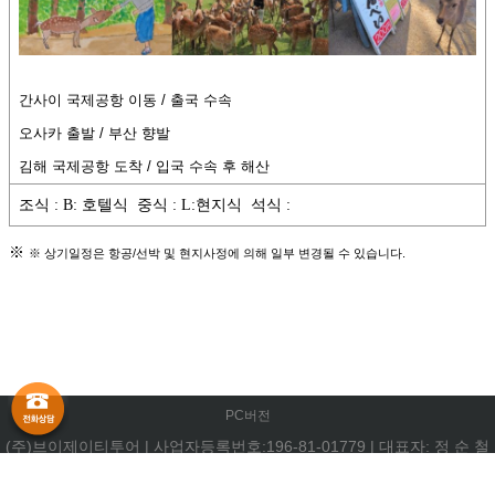
PC버전
(주)브이제이티투어
|
사업자등록번호:196-81-01779
|
대표자: 정 순 철
부산광역시 중구 중앙대로 72,905호(중앙동4가)