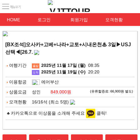
HOME
로그인
회원가입
모객현황
[BX조석]오사카+고베+나라+교토+시내온천♨ 3일▶USJ
선택◀[26.7.
여행기간
2025년 11월 17일 (월)
08:35
출발
2025년 11월 19일 (수)
20:20
도착
이용항공
에어부산
상품요금
성인
849,000원
(유류할증료: 66,900원 별도)
모객현황
16/16석 (최소 5명)
♣ 카카오톡으로 이상품을 소개해 주세요
클릭!