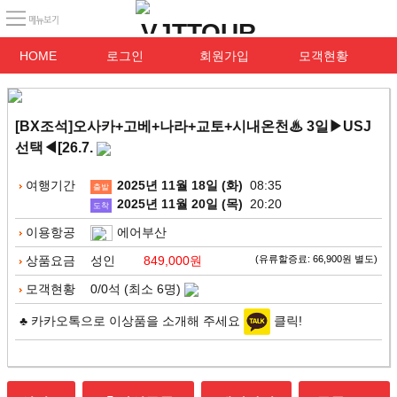
HOME
로그인
회원가입
모객현황
[BX조석]오사카+고베+나라+교토+시내온천♨ 3일▶USJ
선택◀[26.7.
여행기간
2025년 11월 18일 (화)
08:35
출발
2025년 11월 20일 (목)
20:20
도착
이용항공
에어부산
상품요금
성인
849,000원
(유류할증료: 66,900원 별도)
모객현황
0/0석 (최소 6명)
♣ 카카오톡으로 이상품을 소개해 주세요
클릭!