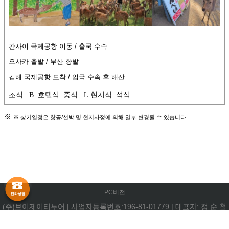
PC버전
(주)브이제이티투어
|
사업자등록번호:196-81-01779
|
대표자: 정 순 철
부산광역시 중구 중앙대로 72,905호(중앙동4가)