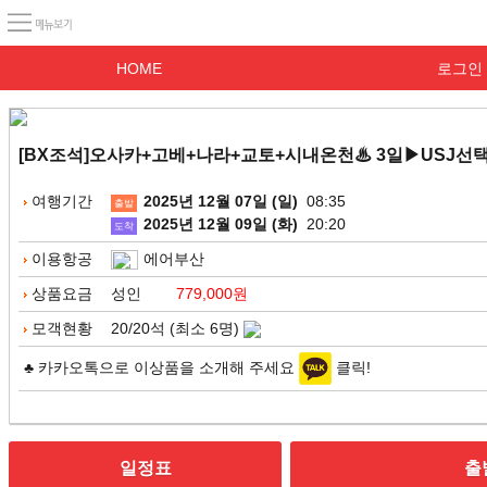
HOME
로그인
[BX조석]오사카+고베+나라+교토+시내온천♨ 3일▶USJ선택◀
여행기간
2025년 12월 07일 (일)
08:35
출발
2025년 12월 09일 (화)
20:20
도착
이용항공
에어부산
상품요금
성인
779,000원
모객현황
20/20석 (최소 6명)
♣ 카카오톡으로 이상품을 소개해 주세요
클릭!
일정표
출