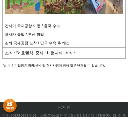
PC버전
(주)브이제이티투어
|
사업자등록번호:196-81-01779
|
대표자: 정 순 철
부산광역시 중구 중앙대로 72,905호(중앙동4가)