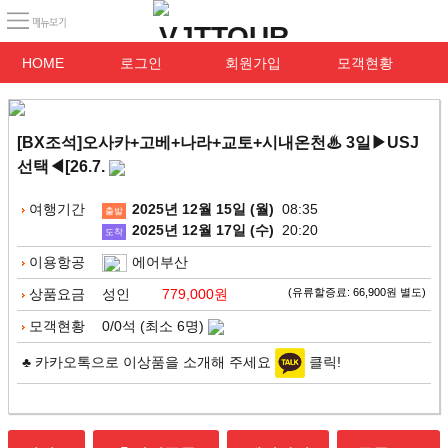
HOME
로그인
회원가입
모객현황
[BX조석]오사카+고베+나라+교토+시내온천♨ 3일▶USJ
선택◀[26.7.
여행기간
2025년 12월 15일 (월)
08:35
출발
2025년 12월 17일 (수)
20:20
도착
이용항공
에어부산
상품요금
성인
779,000원
(유류할증료: 66,900원 별도)
모객현황
0/0석 (최소 6명)
♣ 카카오톡으로 이상품을 소개해 주세요
클릭!