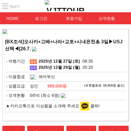
HOME
로그인
회원가입
모객현황
[BX조석]오사카+고베+나라+교토+시내온천♨ 3일▶USJ
선택◀[26.7.
여행기간
2025년 12월 27일 (토)
08:35
출발
2025년 12월 29일 (월)
20:20
도착
이용항공
에어부산
상품요금
성인
969,000원
(유류할증료: 66,900원 별도)
모객현황
0/0석 (최소 6명)
♣ 카카오톡으로 이상품을 소개해 주세요
클릭!