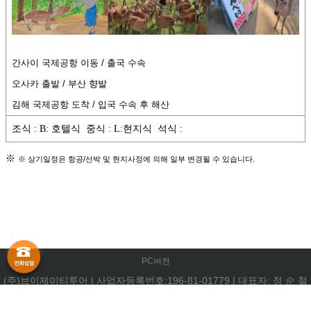
PC버전
(주)브이제이티투어
|
사업자등록번호:196-81-01779
|
대표자: 정 순 철
부산광역시 중구 중앙대로 72,905호(중앙동4가)