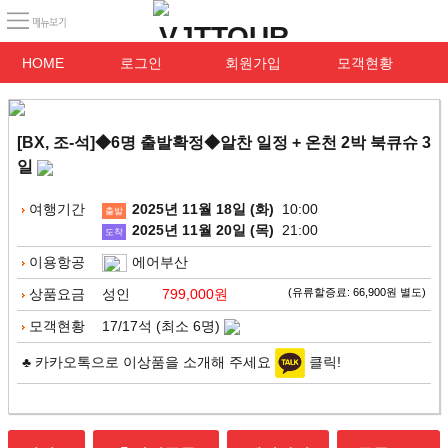
HOME
로그인
회원가입
모객현황
[BX, 조-석]◆6명 출발확정◆알찬 일정 + 온천 2박 북큐슈 3
일
여행기간
2025년 11월 18일 (화)
10:00
출발
2025년 11월 20일 (목)
21:00
도착
이용항공
에어부산
상품요금
성인
799,000원
(유류할증료: 66,900원 별도)
모객현황
17/17석 (최소 6명)
♣ 카카오톡으로 이상품을 소개해 주세요
클릭!