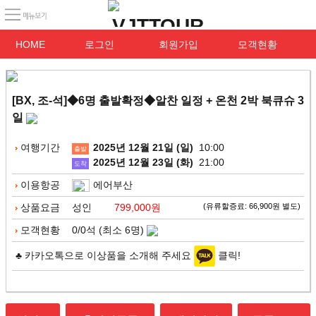
HOME
로그인
회원가입
모객현황
[BX, 조-석]◆6명 출발확정◆알찬 일정 + 온천 2박 북큐슈 3
일
여행기간
2025년 12월 21일 (일)
10:00
출발
2025년 12월 23일 (화)
21:00
도착
이용항공
에어부산
상품요금
성인
799,000원
(유류할증료: 66,900원 별도)
모객현황
0/0석 (최소 6명)
♣ 카카오톡으로 이상품을 소개해 주세요
클릭!