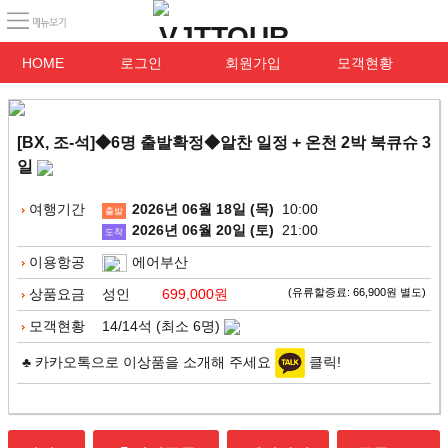
HOME
로그인
회원가입
모객현황
[BX, 조-석]◆6명 출발확정◆알찬 일정 + 온천 2박 북큐슈 3
일
여행기간
2026년 06월 18일 (목)
10:00
출발
2026년 06월 20일 (토)
21:00
도착
이용항공
에어부산
상품요금
성인
699,000원
(유류할증료: 66,900원 별도)
모객현황
14/14석 (최소 6명)
♣ 카카오톡으로 이상품을 소개해 주세요
클릭!