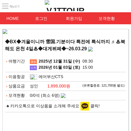
HOME
로그인
회원가입
모객현황
◆BX◆겨울이니까 雪国.기분이다 특전에 특식까지 ♬♨북
해도 온천 4일♨◆대게뷔페◆~26.03.29
여행기간
2025년 12월 31일 (수)
08:30
출발
2026년 01월 03일 (토)
15:00
도착
이용항공
에어부산CTS
상품요금
성인
1,899,000원
(유류할증료: 121,700원 별도)
모객현황
0/0석 (최소 6명)
♣ 카카오톡으로 이상품을 소개해 주세요
클릭!