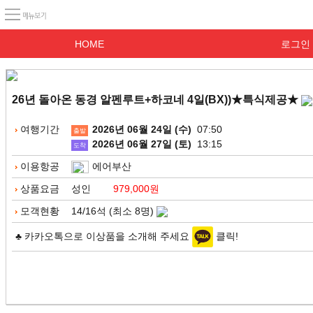
HOME
로그인
26년 돌아온 동경 알펜루트+하코네 4일(BX))★특식제공★
여행기간
2026년 06월 24일 (수)
07:50
출발
2026년 06월 27일 (토)
13:15
도착
이용항공
에어부산
상품요금
성인
979,000원
모객현황
14/16석 (최소 8명)
♣ 카카오톡으로 이상품을 소개해 주세요
클릭!