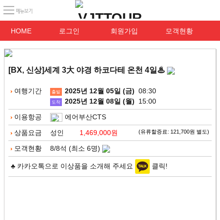
HOME
로그인
회원가입
모객현황
[BX, 신상]세계 3大 야경 하코다테 온천 4일♨
여행기간
2025년 12월 05일 (금)
08:30
출발
2025년 12월 08일 (월)
15:00
도착
이용항공
에어부산CTS
상품요금
성인
1,469,000원
(유류할증료: 121,700원 별도)
모객현황
8/8석 (최소 6명)
♣ 카카오톡으로 이상품을 소개해 주세요
클릭!