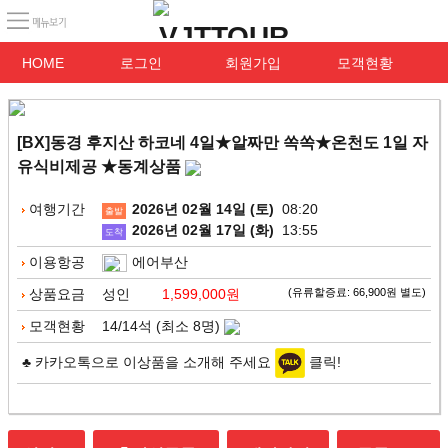
HOME
로그인
회원가입
모객현황
[BX]동경 후지산 하코네 4일★알짜만 쏙쏙★온천도 1일 자
유식비제공 ★동계상품
여행기간
2026년 02월 14일 (토)
08:20
출발
2026년 02월 17일 (화)
13:55
도착
이용항공
에어부산
상품요금
성인
1,599,000원
(유류할증료: 66,900원 별도)
모객현황
14/14석 (최소 8명)
♣ 카카오톡으로 이상품을 소개해 주세요
클릭!