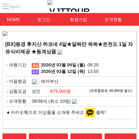
HOME
로그인
회원가입
모객현황
[BX]동경 후지산 하코네 4일★알짜만 쏙쏙★온천도 1일 자
유식비제공 ★동계상품
여행기간
2026년 03월 09일 (월)
08:20
출발
2026년 03월 12일 (목)
13:55
도착
이용항공
에어부산
상품요금
성인
879,000원
(유류할증료: 66,900원 별도)
모객현황
38/38석 (최소 10명)
♣ 카카오톡으로 이상품을 소개해 주세요
클릭!