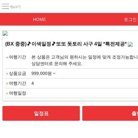
HOME
로그인
(BX 중중)🎵이색일정🎵또또 돗토리 사구 4일 *특전제공*
여행기간
본 상품은 고객님의 원하시는 일정에 맞게 조정가능합니
상담센터로 문의해 주세요.
상품요금
999,000
원 ~
여행기간
4
여행일정
일정표
출