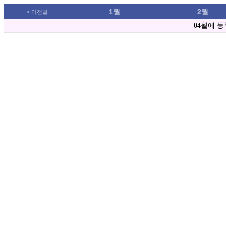
1월
2월
< 이전달
04
월에 등