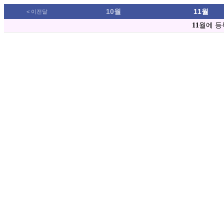
10월
11월
< 이전달
11
월에 등