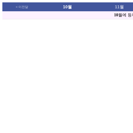
10월
11월
< 이전달
10
월에 등