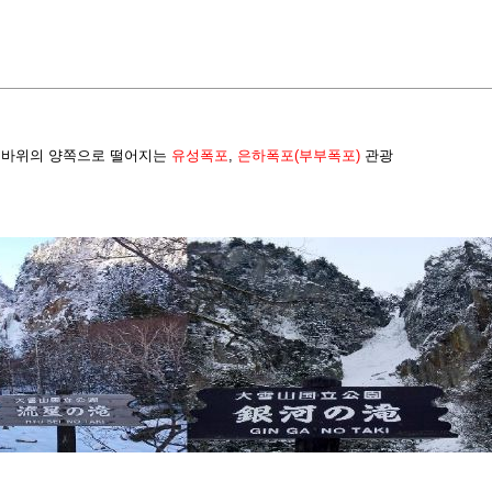
은 바위의 양쪽으로 떨어지는
유성폭포
,
은하폭포(부부폭포)
관광