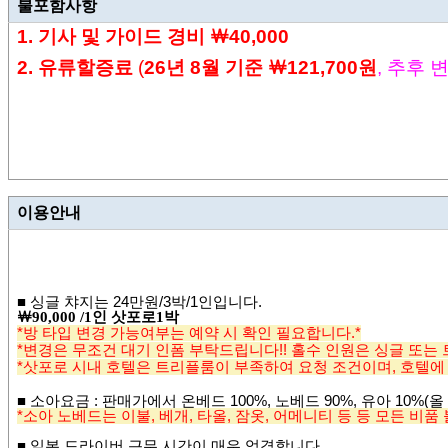
불포함사항
1. 기사 및
가이드 경비
￦4
0,000
2. 유류할증료
(
26년
8
월 기준
￦121,700원
,
추후 
이용안내
■
싱글 챠지는 24
만원
/3
박/1인입니다
.
￦
90,000 /1
인 삿포로
1
박
*방 타입 변경 가능여부는 예약 시 확인 필요합니다.*
*변경은 무조건 대기 인폼 부탁드립니다!! 홀수 인원은 싱글 또는
*삿포로 시내 호텔은 트리플룸이 부족하여 요청 조건이며, 호텔에 
■
소아요금
: 판매가에서 온베드 100%, 노베드 90%, 유아 10%(올
*소아 노베드는 이불, 베개, 타올, 잠옷, 어메니티 등 등 모든 비품
■ 일본 드라이버 근무 시간이 매우 엄격합니다.