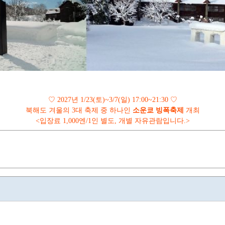
♡
2027
년
1/23(
토
)~3/7(
일
) 17:00~21:30
♡
북해도 겨울의
3
대 축제 중 하나인
소운쿄 빙폭축제
개최
<
입장료
1,000
엔
/1
인 별도
,
개별 자유관람입니다
.>