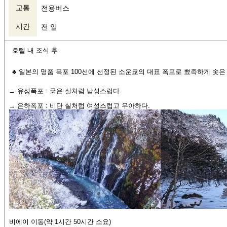
교통
전용버스
시간
전 일
호텔 내 조식 후
♣ 일본의 명품 폭포 100선에 선정된 소운쿄의 대표 폭포로 뾰족하게 솟
→ 유성폭포 : 굵은 실처럼 남성스럽다.
→ 은하폭포 : 비단 실처럼 여성스럽고 우아하다.
비에이 이동(약 1시간 50시간 소요)