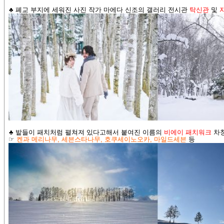
♣ 폐교 부지에 세워진 사진 작가 마에다 신조의 갤러리 전시관
탁신관
및
♣ 밭들이 패치처럼 펼쳐져 있다고해서 붙여진 이름의
비에이
패치워크
차창
☞
켄과 메리나무
,
세븐스타나무
,
호쿠세이노오카
,
마일드세븐
등