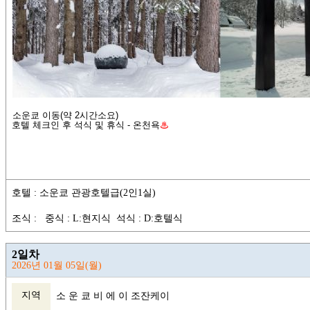
소운쿄 이동(약 2시간소요)
호텔 체크인 후 석식 및 휴식 - 온천욕
♨
호텔 : 소운쿄 관광호텔급(2인1실)
조식 : 중식 : L:현지식 석식 : D:호텔식
2일차
2026년 01월 05일(월)
지역
소 운 쿄 비 에 이 조잔케이