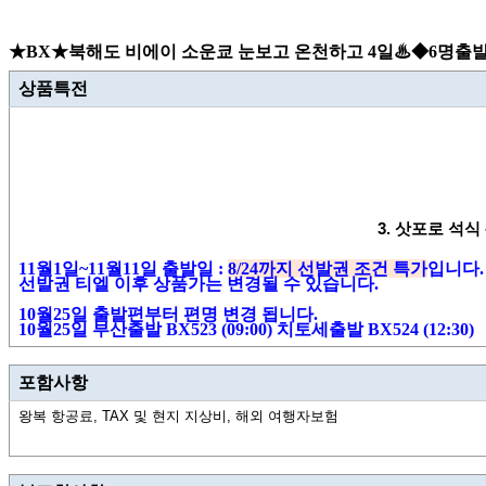
★BX★북해도 비에이 소운쿄 눈보고 온천하고 4일♨◆6명출발◆대게
상품특전
3.
삿포로 석식 
11
월
1
일
~11
월
11
일 출발일
:
8/24
까지 선발권 조건 특가
입니다
.
선발권 티엘 이후 상품가는 변경될 수 있습니다
.
10월25일 출발편부터 편명 변경 됩니다.
10월25일 부산출발 BX523 (09:00) 치토세출발 BX524 (12:30)
포함사항
왕복 항공료, TAX 및 현지 지상비, 해외 여행자보험