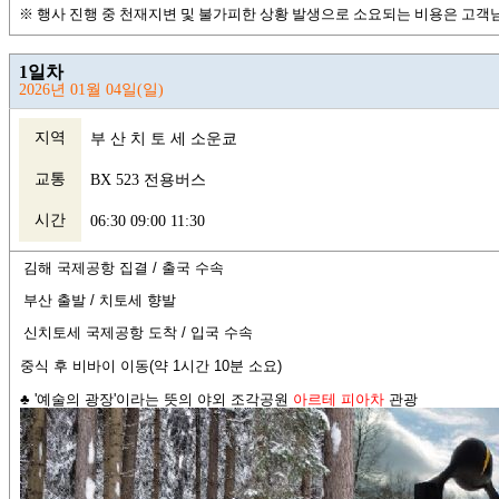
※ 행사 진행 중 천재지변 및 불가피한 상황 발생으로 소요되는 비용은 고객
1일차
2026년 01월 04일(일)
지역
부 산 치 토 세 소운쿄
교통
BX 523 전용버스
시간
06:30 09:00 11:30
김해 국제공항 집결 /
출국 수속
부산 출발
/
치토세 향발
신치토세 국제공항 도착 /
입국 수속
중식 후 비바이 이동(약 1시간 10분 소요)
♣ '
예술의 광장'이라는 뜻의 야외 조각공원
아르테 피아차
관광