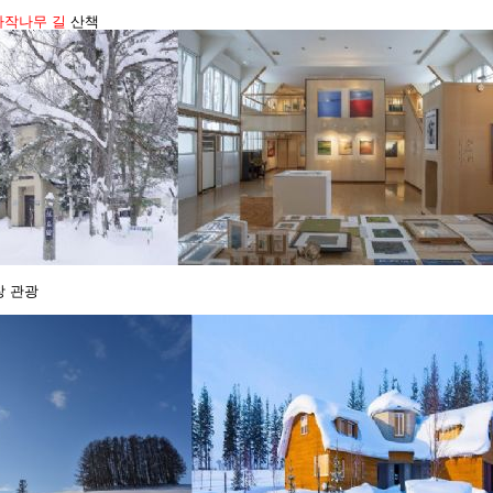
자작나무 길
산책
 관광