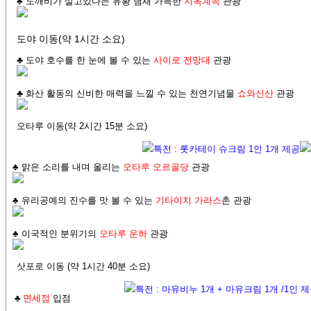
♣ 도깨비가 살고있다는 유황 냄새 가득한
지옥계곡
관광
도야 이동(약 1시간 소요)
♣
도야 호수를 한 눈에 볼 수 있는
사이로 전망대
관광
♣
화산 활동의 신비한 매력을 느낄 수 있는 천연기념물
쇼와신산
관광
오타루 이동(약 2시간 15분 소요)
특전 : 롯카테이 슈크림 1인 1개 제공
♣
맑은 소리를 내며 울리는
오타루 오르골당
관광
♣
유리공예의 진수를 맛 볼 수 있는
기타이치 가라스
촌 관광
♣
이국적인 분위기의
오타루 운하
관광
삿포로 이동 (약 1시간 40분 소요)
특전 : 마유비누 1개 + 마유크림 1개 /1인 
♣
면세점
입점