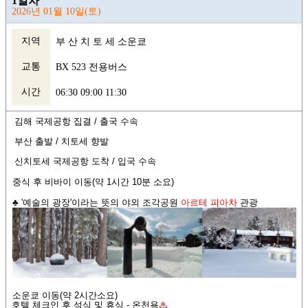
1일차
2026년 01월 10일(토)
지역
부 산 치 토 세 소운쿄
교통
BX 523 전용버스
시간
06:30 09:00 11:30
김해 국제공항 집결 /
출국 수속
부산 출발
/
치토세 향발
신치토세 국제공항 도착 /
입국 수속
중식 후 비바이 이동(약 1시간 10분 소요)
♣ '
예술의 광장'이라는 뜻의 야외 조각공원
아르테 피아차
관광
소운쿄 이동(약 2시간소요)
호텔 체크인 후 석식 및 휴식 - 온천욕
♨