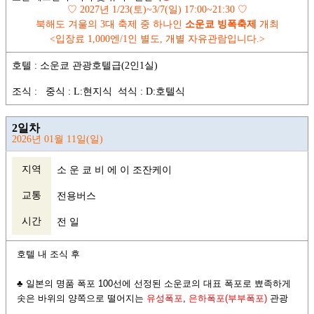
♡
2027
년
1/23(
토
)~3/7(
일
) 17:00~21:30
♡
북해도 겨울의
3
대 축제 중 하나인
소운쿄 빙폭축제
개최
<
입장료
1,000
엔
/1
인 별도
,
개별 자유관람입니다
.>
호텔 : 소운쿄 관광호텔급(2인1실)
조식 : 중식 : L:현지식 석식 : D:호텔식
2일차
2026년 01월 11일(일)
지역
소 운 쿄 비 에 이 조잔케이
교통
전용버스
시간
전 일
호텔 내 조식 후
♣ 일본의 명품 폭포 100선에 선정된 소운쿄의 대표 폭포로 뾰족하게
솟은 바위의 양쪽으로 떨어지는
유성폭포
,
은하폭포(부부폭포)
관광