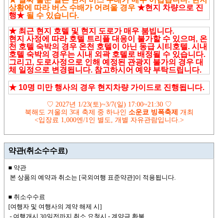
상황에 따라 버스 수배가 어려울 경우
★현지 차량으로 진
행
★
될 수 있습니다.
★ 최근 현지 호텔 및
현지 도로가 매우 붐빕니다.
현지 사정에 따라 호텔 트리플 대응이 불가할 수 있으며, 온
천 호텔 숙박의 경우 온천 호텔이 아닌 동급 시티호텔. 시내
호텔 숙박의 경우는 시내 외곽 호텔로 배정될 수 있습니다.
그리고, 도로사정으로 인해 예정된 관광지 불가의 경우 대
체 일정으로 변경됩니다.
참고하시어 예약 부탁드립니다.
★
10명 미만 행사의 경우 현지차량 가이드로 진행됩니다.
♡
2027
년
1/23(
토
)~3/7(
일
) 17:00~21:30
♡
북해도 겨울의
3
대 축제 중 하나인
소운쿄 빙폭축제
개최
<
입장료
1,000
엔
/1
인 별도
,
개별 자유관람입니다
.>
약관(취소수수료)
■ 약관
본 상품의 예약과 취소는 [국외여행 표준약관]이 적용됩니다.
■ 취소수수료
[여행자 및 여행사의 계약 해제 시]
- 여행개시 30일전까지 취소 요청시 - 계약금 환불