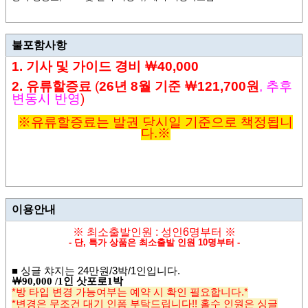
불포함사항
1. 기사 및
가이드 경비
￦4
0,000
2. 유류할증료
(
26년
8
월 기준
￦121,700원
,
추후
변동시 반영
)
※유
류할증료는 발권 당시일 기준으로 책정됩니
다.
※
이용안내
※ 최소출발인원 : 성인6명부터
※
- 단, 특가 상품은 최소출발 인원 10명부터 -
■
싱글 챠지는 24
만원
/3
박/1인입니다
.
￦
90,000 /1
인 삿포로
1
박
*방 타입 변경 가능여부는 예약 시 확인 필요합니다.*
*변경은 무조건 대기 인폼 부탁드립니다!! 홀수 인원은 싱글