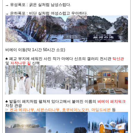
→ 유성폭포 : 굵은 실처럼 남성스럽다.
→ 은하폭포 : 비단 실처럼 여성스럽고 우아하다.
비에이 이동(약 1시간 50시간 소요)
♣ 폐교 부지에 세워진 사진 작가 마에다 신조의 갤러리 전시관
탁신관
및
자작나무 길
산책
♣ 밭들이 패치처럼 펼쳐져 있다고해서 붙여진 이름의
비에이
패치워크
차창 관광
☞
켄과 메리나무
,
세븐스타나무
,
호쿠세이노오카
,
마일드세븐
등