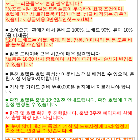
또는 트리플룸으로 변경 필요합니다.*
*삿포로 시내 호텔은 트리플룸이 부족하여 요청 조건이며,
호텔에 따라서 트리플룸 타입이 더블+싱글 배정되는 경우가
있습니다. 싱글이용 9만원/1인삿포로/1박 *
■
소아요금
: 판매가에서 온베드 100%, 노베드 90%, 유아 10%
(올 미제공)
*소아 노베드는 이불, 베개, 타올, 잠옷, 어메니티 등 등 모든 비
품 불포함 조건입니다.*
■ 일본 드라이버 근무 시간이 매우 엄격합니다.
*보통은 18:30 행사 종료이며, 사정에 따라 행사 순서가 변경될
수 있습니다.*
■ 온천 호텔은 호텔 특성상 아웃바스 객실 배정될 수 있으며,
온
천 시설 이용하셔야합니다.
■
기사 및 가이드 경비
￦4
0,000
은 현지에서 지불하셔야 합니
다
.
■ 확정 호텔은 출발 10~3일전 안내드립니다. 확정 호텔에 따라
일정 변경될 수 있습니다.
■
항공 및 호텔 확인 후 진행합니다
.
출발 3주전 예약자에 한해
서 출발 확정 안내 나갑니다.
▶
눈이 많이 내리는 동절기 기상 및 도로사정에 따라 일정이
축소 또는 변경될 수 있
습니다.◀
★ 날짜 불문 일본 현지 버스 수배가 매우 어렵습니다. 현지