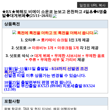
일정표 URL 복사
★BX★북해도 비에이 소운쿄 눈보고 온천하고 4일♨◆6명출
발◆대게뷔페◆[25/11~26/03]
상품특전
특전에 특전을 더하고 또 특전을 더해서 쏩니다.
1. 오타루 ->
롯카테이 슈크림
1인 1개 제공
2.
삿포로 ->
마유비누 1개
+ 마유크림 1개
각 1인
제공
3.
삿포로 석식 ->
대게 뷔페 + 무제한 샤브샤브 +
무제한 음료
+ 주류 + 무제한 새우 및 가리비
제공
11
월
1
일
~11
월
11
일 출발일
:
8/24
까지 선발권 조건
특가
입니다
.
선발권 티엘 이후 상품가는 변경될 수 있습니다
.
10월25일 출발편부터 편명 변경 됩니다.
10월25일 부산출발 BX523 (09:00) 치토세출발 BX524
(12:30)
포함사항
왕복 항공료, TAX 및 현지 지상비, 해외 여행자보험