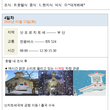
조식 : B:호텔식 중식 : L:현지식 석식 : D:*대게뷔페*
4일차
2026년 01월 13일(화)
지역
삿 포 로 치 토 세 -------- 부 산
교통
전용버스 -------- BX 524
시간
08:00 -------- 12:30 15:30
호텔 내 조식 후
♣
매시간 맑은 소리로 울리고 있는
시계탑
차창
관광
신치토세국제 공항 이동 /
출국 수속