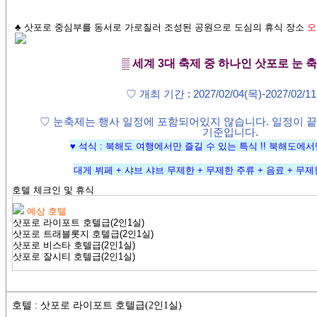
♣ 삿포로 중심부를 동서로 가로질러 조성된 공원으로 도심의 휴식 장소
오
▒ 세계
3
대 축제 중 하나인 삿포로 눈 
♡
개최 기간
: 2027/02/04(목)-2027/02/1
♡ 눈축제는 행사 일정에 포함되어있지 않습니다. 일정이 
기준입니다.
♥ 석식 : 북해도 여행에서만 즐길 수 있는 특식 !! 북해도에서
대게 뷔페 + 샤브 샤브 무제한 + 무제한 주류 + 음료 + 무
호텔 체크인 및 휴식
예상 호텔
삿포로 라이포트 호텔급
(2인1실)
삿포로 트래블롯지 호텔급(2인1실)
삿포로 비스타 호텔급
(2인1실)
삿포로 잘시티 호텔급
(2인1실)
호텔 : 삿포로 라이포트 호텔급(2인1실)