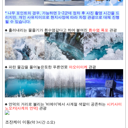
* 나무 포인트의 경우, 가능하면 1~2군데 정차 후 사진 촬영 시간을 드
리지만,
개인 사유지이므로 현지사정에 따라 차창 관광으로 대체 진행
될 수 있습니다.
♣
흘러내리는 물줄기가 흰수염같다고 하여 붙여진
흰수염 폭포
관광
♣
파란 물감을 풀어놓은듯한 푸른연못
아오이이케
관광
♣ 언덕의 거리로 불리는 '비에이'에서
사계절 색깔이 공존하는
시키사이
노오카(사계의 언덕)
관광
조잔케이 이동
(약 3시간 소요)