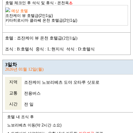
호텔 체크인 후 석식 및 휴식 - 온천욕
♨
예상 호텔
조잔케이 뷰 호텔급
(2인1실)
키타히로시마 클라쎄 온천 호텔급
(2인1실)
호텔 : 죠잔케이 뷰 온천 호텔급(2인1실)
조식 : B:호텔식 중식 : L:현지식 석식 : D:호텔식
3일차
2026년 01월 12일(월)
지역
조잔케이 노보리베츠 도야 오타루 삿포로
교통
전용버스
시간
전 일
호텔 내 조식 후
노보리베츠 이동(약 2시간 소요)