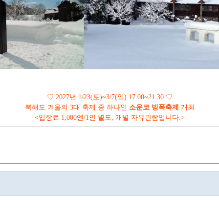
♡
2027
년
1/23(
토
)~3/7(
일
) 17:00~21:30
♡
북해도 겨울의
3
대 축제 중 하나인
소운쿄 빙폭축제
개최
<
입장료
1,000
엔
/1
인 별도
,
개별 자유관람입니다
.>