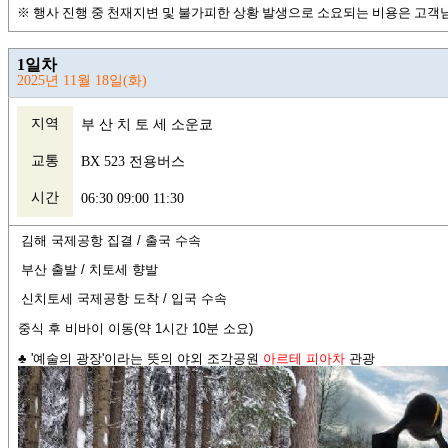
※ 행사 진행 중 천재지변 및 불가피한 상황 발생으로 소요되는 비용은 고객
1일차
2025년 11월 18일(화)
지역
부 산 치 토 세 소운쿄
교통
BX 523 전용버스
시간
06:30 09:00 11:30
김해 국제공항 집결 /
출국 수속
부산 출발
/
치토세 향발
신치토세 국제공항 도착 /
입국 수속
중식 후 비바이 이동(약 1시간 10분 소요)
♣ '
예술의 광장'이라는 뜻의 야외 조각공원
아르테 피아차
관광