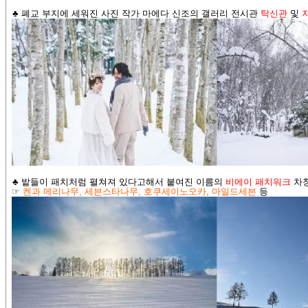
♣ 폐교 부지에 세워진 사진 작가 마에다 신조의 갤러리 전시관
탁신관
및
♣ 밭들이 패치처럼 펼쳐져 있다고해서 붙여진 이름의
비에이
패치워크
차창
☞
켄과 메리나무
,
세븐스타나무
,
호쿠세이노오카
,
마일드세븐
등