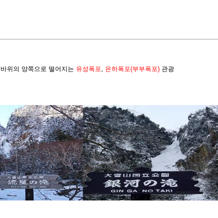
은 바위의 양쪽으로 떨어지는
유성폭포
,
은하폭포(부부폭포)
관광