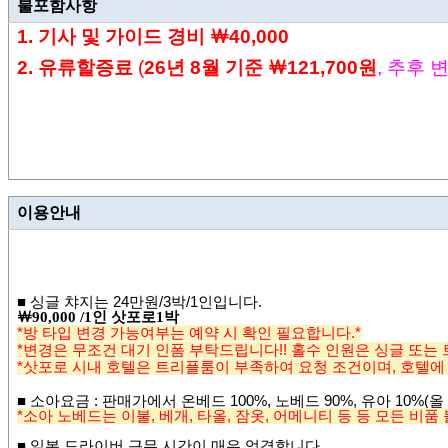
불포함사항
1. 기사 및
가이드 경비
￦4
0,000
2. 유류할증료
(
26년
8
월 기준
￦121,700원
,
추후 
이용안내
■
싱글 챠지는 24
만원
/3
박/1인입니다
.
￦
90,000 /1
인 삿포로
1
박
*방 타입 변경 가능여부는 예약 시 확인 필요합니다.*
*변경은 무조건 대기 인폼 부탁드립니다!! 홀수 인원은 싱글 또는
*삿포로 시내 호텔은 트리플룸이 부족하여 요청 조건이며, 호텔에 
■
소아요금
: 판매가에서 온베드 100%, 노베드 90%, 유아 10%(올
*소아 노베드는 이불, 베개, 타올, 잠옷, 어메니티 등 등 모든 비품
■ 일본 드라이버 근무 시간이 매우 엄격합니다.