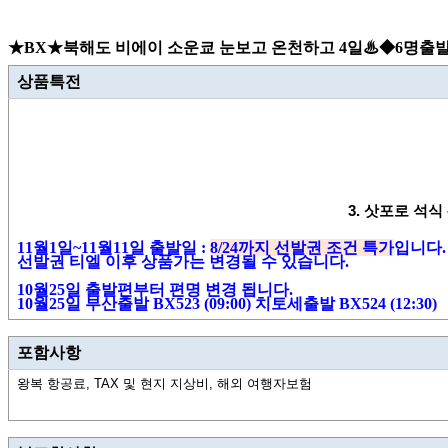
★BX★북해도 비에이 소운쿄 눈보고 온천하고 4일♨◆6명출발◆대게
상품특전
3.
삿포로 석식 
11
월
1
일
~11
월
11
일 출발일
:
8/24
까지 선발권 조건 특가
입니다
.
선발권 티엘 이후 상품가는 변경될 수 있습니다
.
10월25일 출발편부터 편명 변경 됩니다.
10월25일 부산출발 BX523 (09:00) 치토세출발 BX524 (12:30)
포함사항
왕복 항공료, TAX 및 현지 지상비, 해외 여행자보험