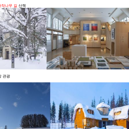
자작나무 길
산책
 관광