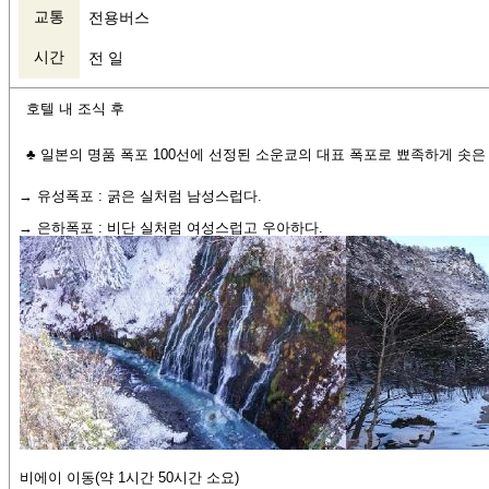
교통
전용버스
시간
전 일
호텔 내 조식 후
♣ 일본의 명품 폭포 100선에 선정된 소운쿄의 대표 폭포로 뾰족하게 솟
→ 유성폭포 : 굵은 실처럼 남성스럽다.
→ 은하폭포 : 비단 실처럼 여성스럽고 우아하다.
비에이 이동(약 1시간 50시간 소요)