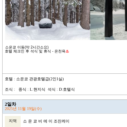
소운쿄 이동(약 2시간소요)
호텔 체크인 후 석식 및 휴식 - 온천욕
♨
호텔 : 소운쿄 관광호텔급(2인1실)
조식 : 중식 : L:현지식 석식 : D:호텔식
2일차
2025년 11월 19일(수)
지역
소 운 쿄 비 에 이 조잔케이