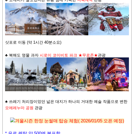
삿포로 이동 (약 1시간 40분소요)
♣
북해도 명물 과자
시로이 코이비토 파크 ★무료존
★
관광
♣ 쓰레기 처리장이었던 넓은 대지가 하나의 거대한 예술 작품으로 변한
모에레누마 공원
관광
겨울시즌 한정 눈썰매 탑승 체험( 2026/01/05 오픈 예정)
* 유료 렌탈 약 500엔 불포함