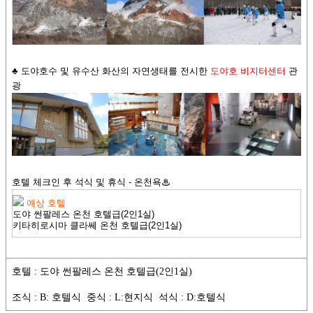
♣ 도야호수 및 유수산 화산의 자연생태를 전시한
도야호 비지터센터
관
광
호텔 체크인 후 석식 및 휴식 - 온천욕♨
예상 호텔
도야 썬팔레스 온천 호텔급
(2인1실)
키타히로시마 클라쎄 온천 호텔급
(2인1실)
호텔 : 도야 썬팔레스 온천 호텔급(2인1실)
조식 : B: 호텔식 중식 : L:현지식 석식 : D:호텔식