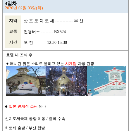
4일차
2026년 02월 03일(화)
지역
삿 포 로 치 토 세 ------------ 부 산
교통
전용버스 -------- BX524
시간
오 전 -------- 12:30 15:30
호텔 내 조식 후
♣
매시간 맑은 소리로 울리고 있는
시계탑
차창
관광
♣
일본 면세점 쇼핑
안내
신치토세국제 공항 이동 /
출국 수속
치토세 출발
/
부산 향발