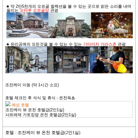
♣ 약 2만5천개의 오르골 컬렉션을 볼 수 있는 곳으로
맑은 소리를 내며
울리는
오타루 오르골당
관광
♣
유리공예의 모든것을 볼 수 있는 수 있는
기타이치 가라스촌
관광
조잔케이 이동 (약 1시간 소요)
호텔 체크인 후 석식 및 휴식 - 온천욕♨
예상 호텔
조잔케이 뷰 온천 호텔급
(2인1실)
샤트레제 가토킹덤 온천 호텔급
(2인1실)
호텔 : 조잔케이 뷰 온천 호텔급(2인1실)