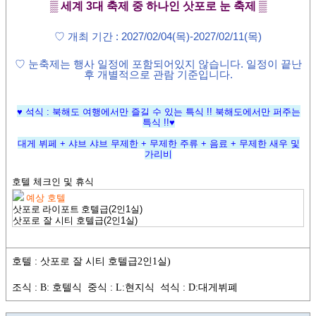
▒ 세계
3
대 축제 중 하나인 삿포로 눈 축제
▒
♡
개최 기간
: 2027/02/04(목)-2027/02/11(목)
♡ 눈축제는 행사 일정에 포함되어있지 않습니다. 일정이 끝난
후 개별적으로 관람 기준입니다.
♥ 석식 : 북해도 여행에서만 즐길 수 있는 특식 !! 북해도에서만 퍼주는
특식 !!
♥
대게 뷔페 + 샤브 샤브 무제한 + 무제한 주류 + 음료 + 무제한 새우 및
가리비
호텔 체크인 및 휴식
예상 호텔
삿포로 라이포트 호텔
급
(2인1실)
삿포로 잘 시티 호텔급
(2인1실)
호텔 : 삿포로 잘 시티 호텔급2인1실)
조식 : B: 호텔식 중식 : L:현지식 석식 : D:대게뷔폐