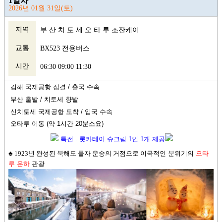
1일차
2026년 01월 31일(토)
지역
부 산 치 토 세 오 타 루 조잔케이
교통
BX523 전용버스
시간
06:30 09:00 11:30
김해 국제공항 집결 /
출국 수속
부산 출발
/
치토세 향발
신치토세 국제공항 도착 /
입국 수속
오타루 이동 (약 1시간 20분소요
)
특전 : 롯카테이 슈크림 1인 1개 제공
♣ 1923년 완성된 북해도 물자 운송의 거점으로
이국적인 분위기의
오타
루 운하
관광