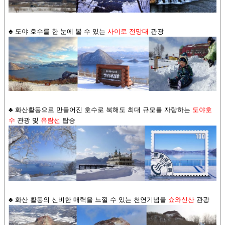
♣ 도야 호수를 한 눈에 볼 수 있는
사이로 전망대
관광
♣ 화산활동으로 만들어진 호수로 북해도 최대 규모를 자랑하는
도야호
수
관광 및
유람선
탑승
♣ 화산 활동의 신비한 매력을 느낄 수 있는 천연기념물
쇼와신산
관광