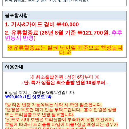
왕복 항공료, TAX 및 현지 지상비, 해외 여행자보험
불포함사항
1. 기사
&
가이드 경비
￦4
0,000
2. 유류할증료
(
26년
8
월 기준
￦121,700원
,
추후
변동시 반영
)
※유
류할증료는 발권 당시일 기준으로 책정됩니
다.
※
이용안내
※ 최소출발인원 : 성인 6명부터
※
- 단, 특가 상품은 최소출발 인원 10명부터 -
■
싱글 챠지는 28
만원
/3
박/1인입니다
.
￦
90,000 /1
인 삿포로
1
박
*방 타입 변경 가능여부는 예약 시 확인 필요합니다.
*변경은 무조건 대기 인폼 부탁드립니다!! 홀수 인원은 싱글
또는 트리플룸으로 변경 필요합니다.
*삿포로 시내 호텔은 트리플룸이 부족하여 요청 조건이며,
호텔에 따라서 트리플룸 타입이 더블+싱글 배정되는 경우가