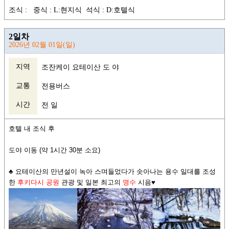
조식 : 중식 : L:현지식 석식 : D:호텔식
2일차
2026년 02월 01일(일)
지역
조잔케이 요테이산 도 야
교통
전용버스
시간
전 일
호텔 내 조식 후
도야 이동 (약 1시간 30분 소요)
♣ 요테이산의 만년설이 녹아 스며들었다가 솟아나는 용수 일대를 조성
한
후키다시 공원
관광 및 일본 최고의
명수
시음♥