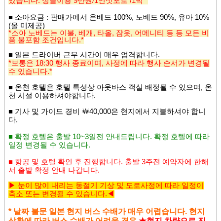
있습니다. 싱글이용 9만원/1인삿포로 /1박 *
■
소아요금
: 판매가에서 온베드 100%, 노베드 90%, 유아 10%
(올 미제공)
*소아 노베드는 이불, 베개, 타올, 잠옷, 어메니티 등 등 모든 비
품 불포함 조건입니다.*
■ 일본 드라이버 근무 시간이 매우 엄격합니다.
*보통은 18:30 행사 종료이며, 사정에 따라 행사 순서가 변경될
수 있습니다.*
■ 온천 호텔은 호텔 특성상 아웃바스 객실 배정될 수 있으며,
온
천 시설 이용하셔야합니다.
■
기사 및 가이드 경비
￦4
0,000
은 현지에서 지불하셔야 합니
다
.
■ 확정 호텔은 출발 10~3일전 안내드립니다. 확정 호텔에 따라
일정 변경될 수 있습니다.
■
항공 및 호텔 확인 후 진행합니다
.
출발 3주전 예약자에 한해
서 출발 확정 안내 나갑니다.
▶
눈이 많이 내리는 동절기 기상 및 도로사정에 따라 일정이
축소 또는 변경될 수 있
습니다.◀
* 날짜 불문 일본 현지 버스 수배가 매우 어렵습니다. 현지
상황에 따라 버스 수배가 어려울 경우
★현지 차량으로 진