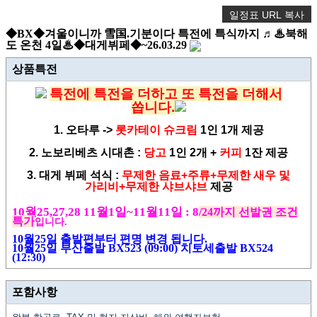
일정표 URL 복사
◆BX◆겨울이니까 雪国.기분이다 특전에 특식까지 ♬♨북해
도 온천 4일♨◆대게뷔페◆~26.03.29
상품특전
특전에 특전을 더하고 또 특전을 더해서
쏩니다.
1. 오타루 ->
롯카테이 슈크림
1인 1개 제공
2. 노보리베츠 시대촌 :
당고
1인 2개 +
커피
1잔 제공
3. 대게 뷔페 석식 :
무제한 음료
+주류+무제한 새우 및
가리비+무제한 샤브샤브
제공
10
월
25,27,28 11월1일~11월11일 : 8
/24
까지 선발권 조건
특가
입니다
.
10월25일 출발편부터 편명 변경 됩니다.
10월25일 부산출발 BX523 (09:00) 치토세출발 BX524
(12:30)
포함사항