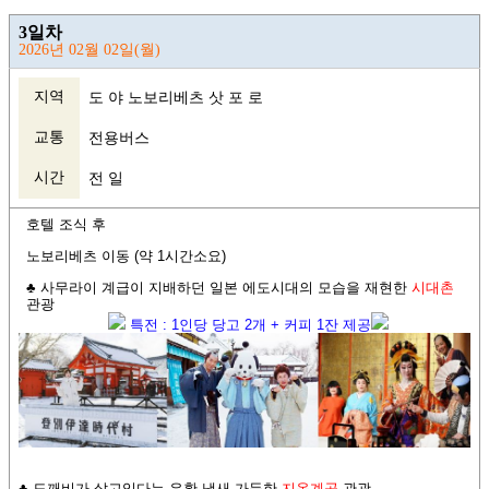
3일차
2026년 02월 02일(월)
지역
도 야 노보리베츠 삿 포 로
교통
전용버스
시간
전 일
호텔 조식 후
노보리베츠 이동 (약 1시간소요)
♣ 사무라이 계급이 지배하던 일본
에도시대의 모습을 재현한
시대촌
관광
특전 : 1인당 당고 2개 + 커피 1잔 제공
♣ 도깨비가 살고있다는 유황 냄새 가득한
지옥계곡
관광