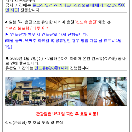
사가 진행됩니다.
공사 기간에는
롯코산 일정 -> 키타노이진칸으로 대체[커피값 1인/500
엔 지급]
진행합니다.
♣ 일본 3대 온천으로 유명한 아리마 온천
'킨노유 온천'
체험 ♨
＊수건 불포함 / 타투 X
＊
▶ '킨노유'가 휴무 시 긴노유'로 대체 진행됩니다.
(매월 둘째, 넷째주 화요일 혹 공휴일인 경우 영업 다음 날 휴무 // 1월
1일)
🔔 2
026년 1월 7
일(수
) ~ 3월하순까지 아리마 온천 킨노유(金の湯)
공사
로 인해 휴관입니다.
휴관일 기간에는
긴노유(銀の湯) 대체
진행합니다.
†
관광팀은 USJ 팀 픽업 후 호텔 이동
†
석식(관광팀) 후 호텔 투숙 및 휴식