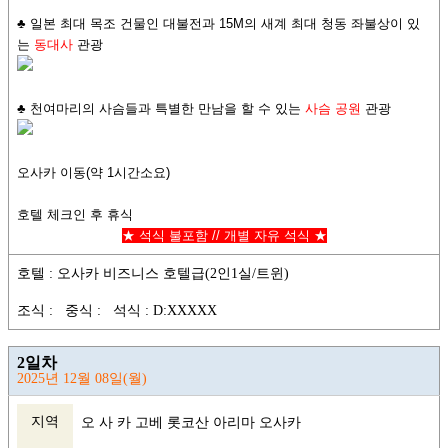
♣ 일본 최대 목조 건물인 대불전과 15M의 새계 최대 청동 좌불상이 있
는
동대사
관광
♣ 천여마리의 사슴들과 특별한 만남을 할 수 있는
사슴 공원
관광
오사카 이동(약 1시간소요)
호텔 체크인 후 휴식
★ 석식 불포함 // 개별 자유 석식 ★
호텔 : 오사카 비즈니스 호텔급(2인1실/트윈)
조식 : 중식 : 석식 : D:XXXXX
2일차
2025년 12월 08일(월)
지역
오 사 카 고베 롯코산 아리마 오사카