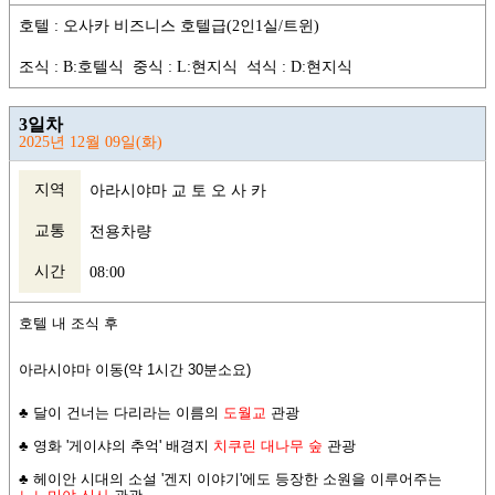
호텔 : 오사카 비즈니스 호텔급(2인1실/트윈)
조식 : B:호텔식 중식 : L:현지식 석식 : D:현지식
3일차
2025년 12월 09일(화)
지역
아라시야마 교 토 오 사 카
교통
전용차량
시간
08:00
호텔 내 조식 후
아라시야마 이동(약 1시간 30분소요)
♣
달이 건너는 다리라는 이름의
도월교
관광
♣ 영화 '게이샤의 추억' 배경지
치쿠린 대나무 숲
관광
♣ 헤이안 시대의 소설 '겐지 이야기'에도 등장한
소원을 이루어주는