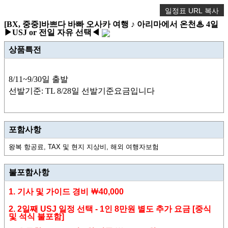
일정표 URL 복사
[BX, 중중]바쁘다 바빠 오사카 여행 ♪ 아리마에서 온천♨ 4일
▶USJ or 전일 자유 선택◀
상품특전
8/11~9/30일 출발
선발기준: TL 8/28일 선발기준요금입니다
포함사항
왕복 항공료, TAX 및 현지 지상비, 해외 여행자보험
불포함사항
1. 기사 및
가이드 경비
￦4
0,000
2. 2일째 USJ 일정 선택 -
1인 8만원 별도 추가 요금 [중식
및 석식 불포함]