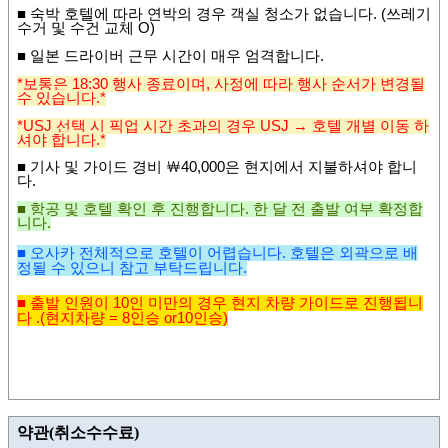
■ 숙박 호텔에 따라 연박의 경우 객실 청소가 없습니다. (쓰레기
수거 및 수건 교체 O)
■ 일본 드라이버 근무 시간이 매우 엄격합니다.
*보통은 18:30 행사 종료이며, 사정에 따라 행사 순서가 변경될
수 있습니다.*
*USJ 선택 시 픽업 시간 초과의
경우 USJ → 호텔
개별 이동 하
셔야 합니다.*
■
기사 및 가이드 경비
￦
40,000
은 현지에서 지불하셔야 합니
다
.
■
항공 및 호텔 확인 후 진행합니다
.
한 달 전 출발 여부 확정합
니다
.
■ 오사카 전체적으로 호텔이 어렵습니다. 호텔은 외곽으로 배
정될 수 있으니 참고 부탁드립니다.
■ 출발 인원이 10인 미만의 경우 현지 차량 가이드로 진행됩니
다
.(현지
차량 = 8인승 or
10인승)
약관(취소수수료)