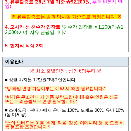
3. 유류할증료
(
26년 7
월 기준
￦92,200원
,
추후 변동시 반
영
)
※
유류할증료는 발권 당시일 기준으로 책정됩니다
. ※
4. 오사카 성 천수각 입장료
*천수각 입장료
￥
1,200(
약￦1
2,
000)
이며
,
자유 관광입니다
.
*
5.
현지식 석식 2회
이용안내
※ 최소 출발인원 : 성인 6명부터
※
■
싱글 챠지는 12
만원
/3
박/1인입니다
.
*방 타입 변경 가능여부는 예약 시 확인 필요합니다.*
*변경은 무조건 대기 인폼 부탁드립니다!! 홀수 인원은 싱글
또는 트리플룸으로 변경 필요합니다.*
■
소아요금
: 판매가에서 온베드 100%, 노베드 90%, 유아 10%
(올 미제공)
*소아 노베드는 이불, 베개, 타올, 잠옷, 어메니티 등 등 모든 비
품 불포함 조건입니다.*