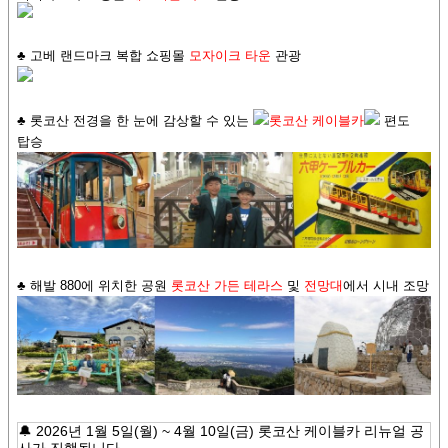
♣ 고베 랜드마크 복합 쇼핑몰
모자이크 타운
관광
♣ 롯코산 전경을 한 눈에 감상할 수 있는
롯코산 케이블카
편도
탑승
♣ 해발 880에 위치한 공원
롯코산 가든 테라스
및
전망대
에서 시내 조망
🔔 2026년 1월 5일(월) ~ 4월 10일(금) 롯코산 케이블카 리뉴얼 공