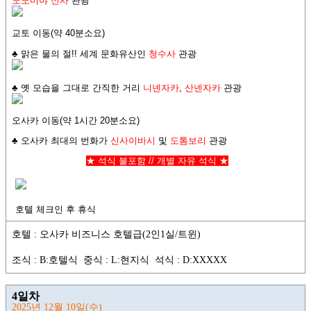
노노미야 신사
관광
교토 이동(약 40분소요)
♣ 맑은 물의 절!! 세계 문화유산인
청수사
관광
♣ 옛 모습을 그대로 간직한 거리
니넨자카
,
산넨자카
관광
오사카 이동(약 1시간 20분소요)
♣ 오사카 최대의 번화가
신사이바시
및
도톰보리
관광
★ 석식 불포함 // 개별 자유 석식
★
호텔 체크인 후 휴식
호텔 : 오사카 비즈니스 호텔급(2인1실/트윈)
조식 : B:호텔식 중식 : L:현지식 석식 : D:XXXXX
4일차
2025년 12월 10일(수)