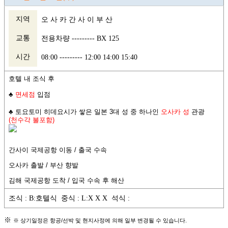
지역
오 사 카 간 사 이 부 산
교통
전용차량 --------- BX 125
시간
08:00 --------- 12:00 14:00 15:40
호텔 내 조식 후
♣
면세점
입점
♣ 토요토미 히데요시가 쌓은 일본 3대 성 중 하나인
오사카 성
관광
(천수각 불포함)
간사이 국제공항
이동
/
출국 수속
오사카 출발
/
부산 향발
김해 국제공항 도착
/
입국 수속 후 해산
조식 : B:호텔식 중식 : L:X X X 석식 :
※
※ 상기일정은 항공/선박 및 현지사정에 의해 일부 변경될 수 있습니다.