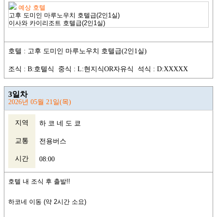
예상 호텔
고후 도미인 마루노우치 호텔급(2인1실)
이사와 카이리조트 호텔급
(2인1실)
호텔 : 고후 도미인 마루노우치 호텔급(2인1실)
조식 : B:호텔식 중식 : L:현지식OR자유식 석식 : D:XXXXX
3일차
2026년 05월 21일(목)
지역
하 코 네 도 쿄
교통
전용버스
시간
08:00
호텔 내 조식
후 출발!!
하코네 이동 (약 2시간 소요)