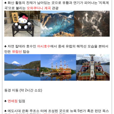
♣ 화산 활동의 잔재가 남아있는 곳으로 유황과 연기가 피어나는 '지옥계
곡'으로 불리는
오와쿠다니 계곡
관광
♣ 자연 칼데라 호수인
아시호수
에서 중세 유럽의 해적선 모습을 본떠서
만든
유람선
탑승
동경 이동 (약 2시간 소요)
♣
면세점
입점
♣ 에도시대 은화 주조소 터에 조성된 곳으로 뉴욕 5번가 혹은 런던 옥스