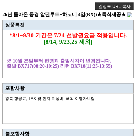
일정표 URL 복사
26년 돌아온 동경 알펜루트+하코네 4일(BX))★특식제공★
상품특전
*8/1~9/30
기간은
7/24
선발권요금 적용입니다
.
[8/14, 9/23,25
제외
]
※
10
월
25
일부터 편명과 출발시각이 변경됩니다
.
출발
BX717(08:20-10:25)
리턴
BX718(11:25-13:55)
포함사항
왕복 항공료, TAX 및 현지 지상비, 해외 여행자보험
불포함사항