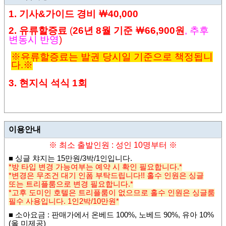
1. 기사
&
가이드 경비
￦4
0,000
2. 유류할증료
(
26년
8
월 기준
￦66,900원
,
추후
변동시 반영
)
※유
류할증료는 발권 당시일 기준으로 책정됩니
다.
※
3. 현지식 석식 1회
이용안내
※ 최소 출발인원 : 성인 10명부터
※
■
싱글 챠지는 15
만원
/3
박/1인입니다
.
*방 타입 변경 가능여부는 예약 시 확인 필요합니다.*
*변경은 무조건 대기 인폼 부탁드립니다!! 홀수 인원은 싱글
또는 트리플룸으로 변경 필요합니다.*
*고후 도미인 호텔은 트리플룸이 없으므로 홀수 인원은 싱글룸
필수 사용입니다. 1인2박/10만원*
■
소아요금
: 판매가에서 온베드 100%, 노베드 90%, 유아 10%
(올 미제공)