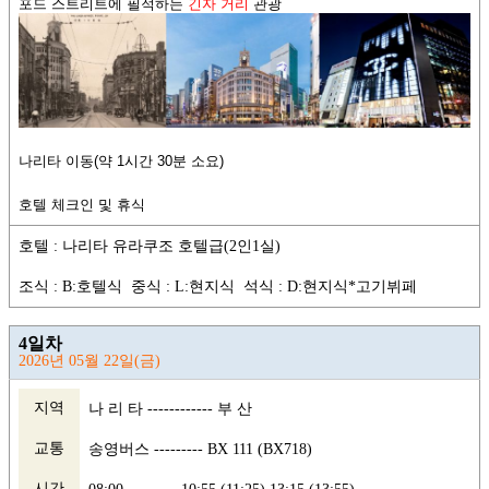
포드 스트리트에 필적하는
긴자 거리
관광
나리타 이동(약 1시간 30분 소요)
호텔 체크인 및 휴식
호텔 : 나리타 유라쿠조 호텔급(2인1실)
조식 : B:호텔식 중식 : L:현지식 석식 : D:현지식*고기뷔페
4일차
2026년 05월 22일(금)
지역
나 리 타 ------------ 부 산
교통
송영버스 --------- BX 111 (BX718)
시간