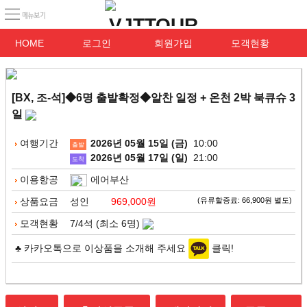
HOME
로그인
회원가입
모객현황
[BX, 조-석]◆6명 출발확정◆알찬 일정 + 온천 2박 북큐슈 3
일
여행기간
2026년 05월 15일 (금)
10:00
출발
2026년 05월 17일 (일)
21:00
도착
이용항공
에어부산
상품요금
성인
969,000원
(유류할증료: 66,900원 별도)
모객현황
7/4석 (최소 6명)
♣ 카카오톡으로 이상품을 소개해 주세요
클릭!